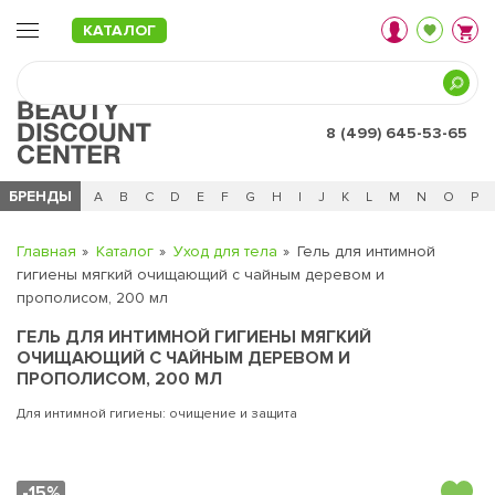
КАТАЛОГ
8 (499) 645-53-65
БРЕНДЫ
Ц
Ч
0 - 9
A
B
C
D
E
F
G
H
I
J
K
L
M
N
O
P
Главная
Каталог
Уход для тела
Гель для интимной
гигиены мягкий очищающий с чайным деревом и
прополисом, 200 мл
ГЕЛЬ ДЛЯ ИНТИМНОЙ ГИГИЕНЫ МЯГКИЙ
ОЧИЩАЮЩИЙ С ЧАЙНЫМ ДЕРЕВОМ И
ПРОПОЛИСОМ, 200 МЛ
Для интимной гигиены: очищение и защита
-15%