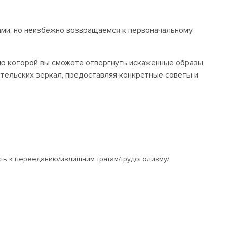
ами, но неизбежно возвращаемся к первоначальному
ю которой вы сможете отвергнуть искаженные образы,
тельских зеркал, предоставляя конкретные советы и
ть к перееданию/излишним тратам/трудоголизму/