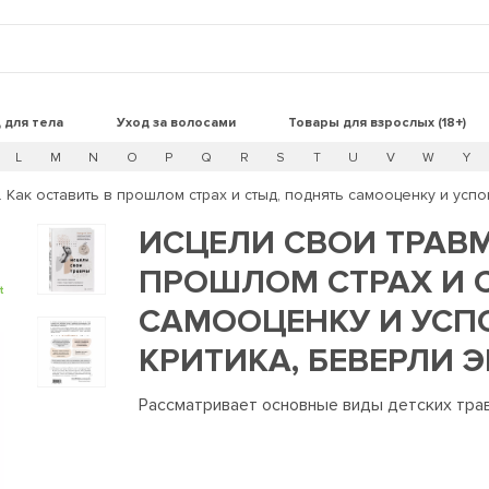
 для тела
Уход за волосами
Товары для взрослых (18+)
L
M
N
O
P
Q
R
S
T
U
V
W
Y
 Как оставить в прошлом страх и стыд, поднять самооценку и успо
ИСЦЕЛИ СВОИ ТРАВМ
ПРОШЛОМ СТРАХ И 
t
САМООЦЕНКУ И УСП
КРИТИКА, БЕВЕРЛИ 
Рассматривает основные виды детских трав