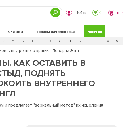
Войти
0
0 ₽
СКИДКИ
Товары для здоровья
Новинки
Z
А
Б
В
Г
К
Л
П
С
Ц
Ч
0 - 9
коить внутреннего критика, Беверли Энгл
Ы. КАК ОСТАВИТЬ В
СТЫД, ПОДНЯТЬ
ОКОИТЬ ВНУТРЕННЕГО
ЭНГЛ
м и предлагает "зеркальный метод" их исцеления