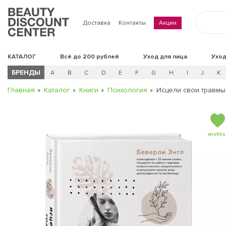
Доставка
Контакты
Акции
КАТАЛОГ
Всё до 200 рублей
Уход для лица
Уход
БРЕНДЫ
A
B
C
D
E
F
G
H
I
J
K
Главная
Каталог
Книги
Психология
Исцели свои травмы.
wishlis