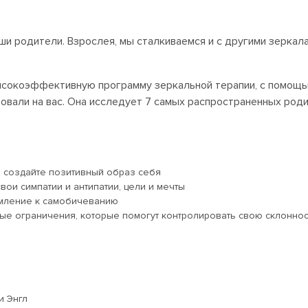
ши родители. Взрослея, мы сталкиваемся и с другими зеркал
высокоэффективную программу зеркальной терапии, с помощь
вали на вас. Она исследует 7 самых распространенных роди
и создайте позитивный образ себя
вои симпатии и антипатии, цели и мечты
емление к самобичеванию
ные ограничения, которые помогут контролировать свою склоннос
и Энгл