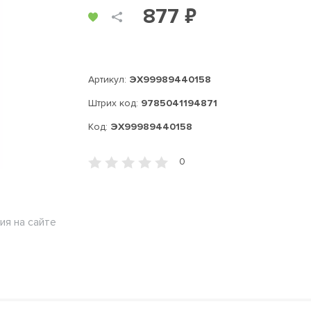
877 ₽
Артикул:
ЭХ99989440158
Штрих код:
9785041194871
Код:
ЭХ99989440158
0
ия на сайте