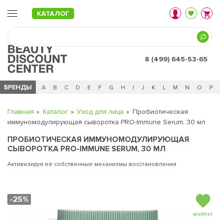
КАТАЛОГ
8 (499) 645-53-65
БРЕНДЫ
Ц
Ч
0 - 9
A
B
C
D
E
F
G
H
I
J
K
L
M
N
O
P
Главная
Каталог
Уход для лица
Пробиотическая
иммуномодулирующая сыворотка PRO-Immune Serum, 30 мл
ПРОБИОТИЧЕСКАЯ ИММУНОМОДУЛИРУЮЩАЯ
СЫВОРОТКА PRO-IMMUNE SERUM, 30 МЛ
Активизируя её собственные механизмы восстановления
-25%
wishlist