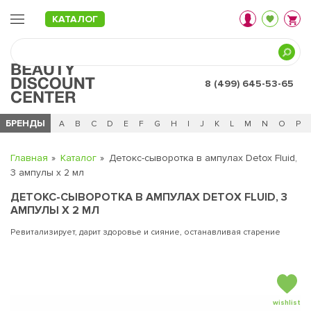
КАТАЛОГ
8 (499) 645-53-65
БРЕНДЫ
Ц
Ч
0 - 9
A
B
C
D
E
F
G
H
I
J
K
L
M
N
O
P
Главная
Каталог
Детокс-сыворотка в ампулах Detox Fluid,
3 ампулы х 2 мл
ДЕТОКС-СЫВОРОТКА В АМПУЛАХ DETOX FLUID, 3
АМПУЛЫ Х 2 МЛ
Ревитализирует, дарит здоровье и сияние, останавливая старение
wishlist