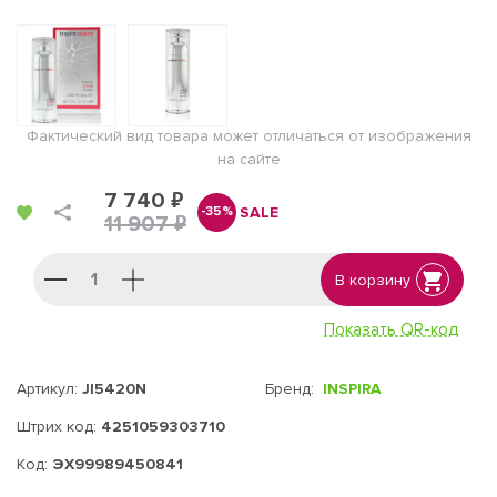
Фактический вид товара может отличаться от изображения
на сайте
7 740 ₽
SALE
-35%
11 907 ₽
В корзину
Показать QR-код
Артикул:
JI5420N
Бренд:
INSPIRA
Штрих код:
4251059303710
Код:
ЭХ99989450841