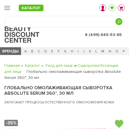
КАТАЛОГ
8 (499) 645-53-65
БРЕНДЫ
Ц
Ч
0 - 9
A
B
C
D
E
F
G
H
I
J
K
L
M
N
O
P
Главная
Каталог
Уход для лица
Сыворотки/Эссенции
для лица
Глобально омолаживающая сыворотка Absolute
Serum 360°, 30 мл
ГЛОБАЛЬНО ОМОЛАЖИВАЮЩАЯ СЫВОРОТКА
ABSOLUTE SERUM 360°, 30 МЛ
ЗАПУСКАЕТ ПРОЦЕССЫ ЕСТЕСТВЕННОГО ОМОЛОЖЕНИЯ КОЖИ
-35%