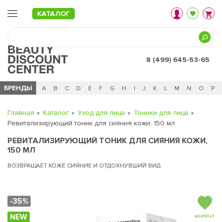
КАТАЛОГ
8 (499) 645-53-65
БРЕНДЫ
Ц
Ч
0 - 9
A
B
C
D
E
F
G
H
I
J
K
L
M
N
O
P
Главная
Каталог
Уход для лица
Тоники для лица
Ревитализирующий тоник для сияния кожи, 150 мл
РЕВИТАЛИЗИРУЮЩИЙ ТОНИК ДЛЯ СИЯНИЯ КОЖИ,
150 МЛ
ВОЗВРАЩАЕТ КОЖЕ СИЯНИЕ И ОТДОХНУВШИЙ ВИД
-35%
NEW
wishlist