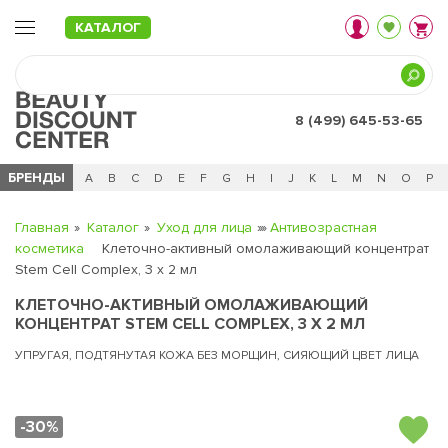
КАТАЛОГ
8 (499) 645-53-65
БРЕНДЫ
Ц
Ч
0 - 9
A
B
C
D
E
F
G
H
I
J
K
L
M
N
O
P
Главная
Каталог
Уход для лица
Антивозрастная
косметика
Клеточно-активный омолаживающий концентрат
Stem Cell Complex, 3 x 2 мл
КЛЕТОЧНО-АКТИВНЫЙ ОМОЛАЖИВАЮЩИЙ
КОНЦЕНТРАТ STEM CELL COMPLEX, 3 X 2 МЛ
УПРУГАЯ, ПОДТЯНУТАЯ КОЖА БЕЗ МОРЩИН, СИЯЮЩИЙ ЦВЕТ ЛИЦА
-30%