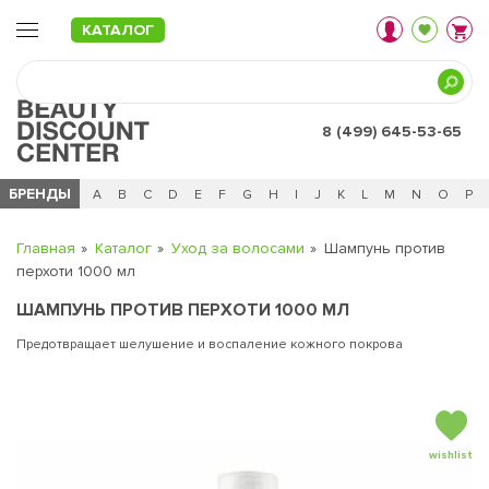
КАТАЛОГ
8 (499) 645-53-65
БРЕНДЫ
Ц
Ч
0 - 9
A
B
C
D
E
F
G
H
I
J
K
L
M
N
O
P
Главная
Каталог
Уход за волосами
Шампунь против
перхоти 1000 мл
ШАМПУНЬ ПРОТИВ ПЕРХОТИ 1000 МЛ
Предотвращает шелушение и воспаление кожного покрова
wishlist