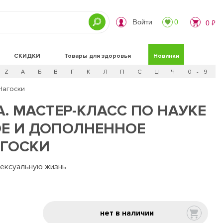
Войти
0
0 ₽
СКИДКИ
Товары для здоровья
Новинки
Z
А
Б
В
Г
К
Л
П
С
Ц
Ч
0 - 9
Нагоски
. МАСТЕР-КЛАСС ПО НАУКЕ
ОЕ И ДОПОЛНЕННОЕ
АГОСКИ
сексуальную жизнь
нет в наличии