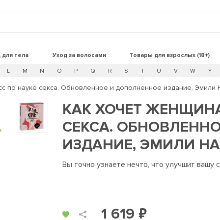
 для тела
Уход за волосами
Товары для взрослых (18+)
L
M
N
O
P
Q
R
S
T
U
V
W
Y
асс по науке секса. Обновленное и дополненное издание, Эмили 
КАК ХОЧЕТ ЖЕНЩИНА
СЕКСА. ОБНОВЛЕНН
t
ИЗДАНИЕ, ЭМИЛИ Н
Вы точно узнаете нечто, что улучшит вашу 
1 619 ₽