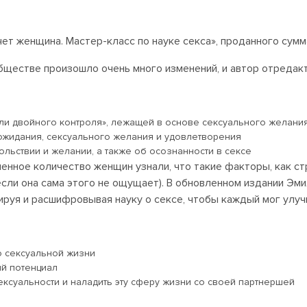
ет женщина. Мастер-класс по науке секса», проданного сумм
обществе произошло очень много изменений, и автор отредакт
ли двойного контроля», лежащей в основе сексуального желани
ожидания, сексуального желания и удовлетворения
льствии и желании, а также об осознанности в сексе
енное количество женщин узнали, что такие факторы, как ст
сли она сама этого не ощущает). В обновленном издании Эми
руя и расшифровывая науку о сексе, чтобы каждый мог улуч
о сексуальной жизни
ый потенциал
ексуальности и наладить эту сферу жизни со своей партнершей