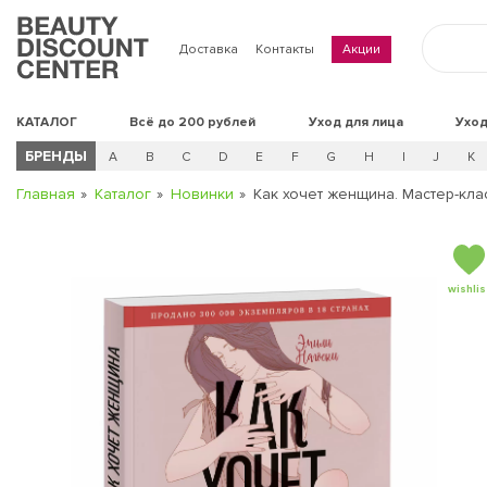
Доставка
Контакты
Акции
КАТАЛОГ
Всё до 200 рублей
Уход для лица
Уход
БРЕНДЫ
A
B
C
D
E
F
G
H
I
J
K
Главная
Каталог
Новинки
Как хочет женщина. Мастер-кл
wishlis