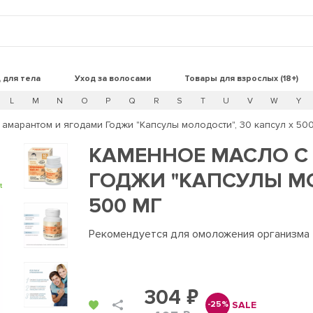
 для тела
Уход за волосами
Товары для взрослых (18+)
L
M
N
O
P
Q
R
S
T
U
V
W
Y
амарантом и ягодами Годжи "Капсулы молодости", 30 капсул х 500
КАМЕННОЕ МАСЛО С
ГОДЖИ "КАПСУЛЫ МО
t
500 МГ
Рекомендуется для омоложения организма
304 ₽
SALE
-25%