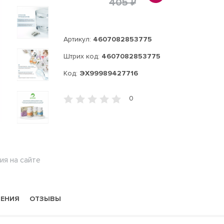
405 ₽
Артикул:
4607082853775
Штрих код:
4607082853775
Код:
ЭХ99989427716
0
ия на сайте
НЕНИЯ
ОТЗЫВЫ