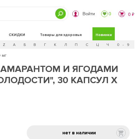
Войти
0
0 ₽
СКИДКИ
Товары для здоровья
Новинки
Z
А
Б
В
Г
К
Л
П
С
Ц
Ч
0 - 9
 мг
 АМАРАНТОМ И ЯГОДАМИ
ЛОДОСТИ", 30 КАПСУЛ Х
нет в наличии