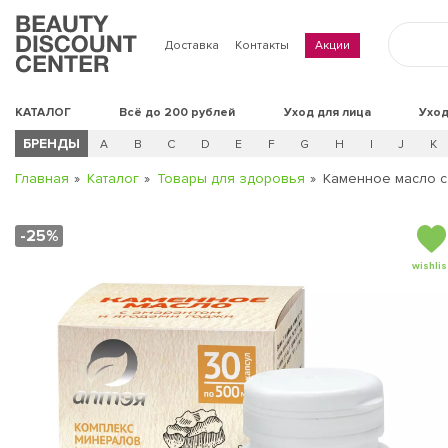
Доставка
Контакты
Акции
КАТАЛОГ
Всё до 200 рублей
Уход для лица
Уход
БРЕНДЫ
A
B
C
D
E
F
G
H
I
J
K
Главная
Каталог
Товары для здоровья
Каменное масло с 
-25%
wishlis