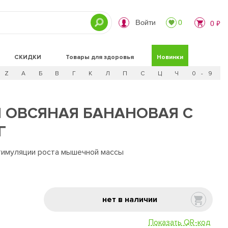
Войти
0
0 ₽
СКИДКИ
Товары для здоровья
Новинки
Z
А
Б
В
Г
К
Л
П
С
Ц
Ч
0 - 9
 ОВСЯНАЯ БАНАНОВАЯ С
Г
стимуляции роста мышечной массы
нет в наличии
Показать QR-код