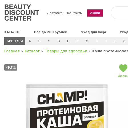
Доставка
Контакты
Акции
КАТАЛОГ
Всё до 200 рублей
Уход для лица
Уход
БРЕНДЫ
A
B
C
D
E
F
G
H
I
J
K
Главная
Каталог
Товары для здоровья
Каша протеиновая
-10%
wishlis