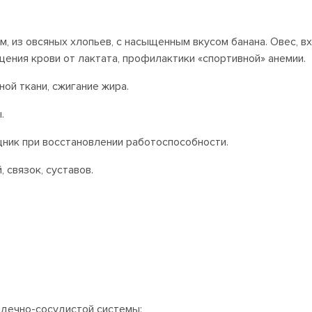
 из овсяных хлопьев, с насыщенным вкусом банана. Овес, вх
ения крови от лактата, профилактики «спортивной» анемии.
ой ткани, сжигание жира.
.
щник при восстановлении работоспособности.
 связок, суставов.
рдечно-сосудистой системы;