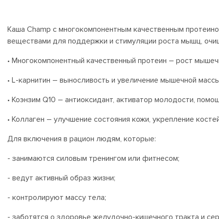
Каша Champ с многокомпонентным качественным протеином,
веществами для поддержки и стимуляции роста мышц, очищ
• Многокомпонентный качественный протеин – рост мышечн
• L-карнитин – выносливость и увеличение мышечной массы
• Коэнзим Q10 – антиоксидант, активатор молодости, помо
• Коллаген – улучшение состояния кожи, укрепление костей,
Для включения в рацион людям, которые:
- занимаются силовым тренингом или фитнесом;
- ведут активный образ жизни;
- контролируют массу тела;
- заботятся о здоровье желудочно-кишечного тракта и се