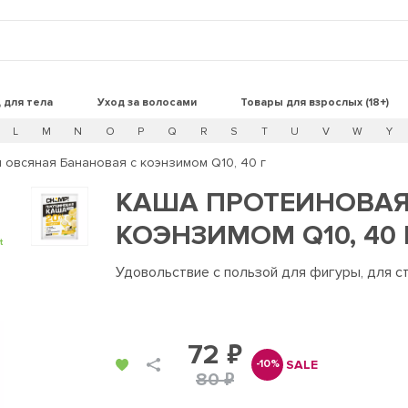
 для тела
Уход за волосами
Товары для взрослых (18+)
L
M
N
O
P
Q
R
S
T
U
V
W
Y
 овсяная Банановая с коэнзимом Q10, 40 г
КАША ПРОТЕИНОВАЯ
КОЭНЗИМОМ Q10, 40 
t
Удовольствие с пользой для фигуры, для 
72 ₽
SALE
-10%
80 ₽