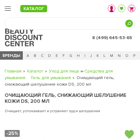
КАТАЛОГ
8 (499) 645-53-65
БРЕНДЫ
Ц
Ч
0 - 9
A
B
C
D
E
F
G
H
I
J
K
L
M
N
O
P
Главная
Каталог
Уход для лица
Средства для
умывания
Гель для умывания
Очищающий гель,
снижающий шелушение кожи DS, 200 мл
ОЧИЩАЮЩИЙ ГЕЛЬ, СНИЖАЮЩИЙ ШЕЛУШЕНИЕ
КОЖИ DS, 200 МЛ
Очищает, успокаивает и устраняет зуд и шелушения
-25%