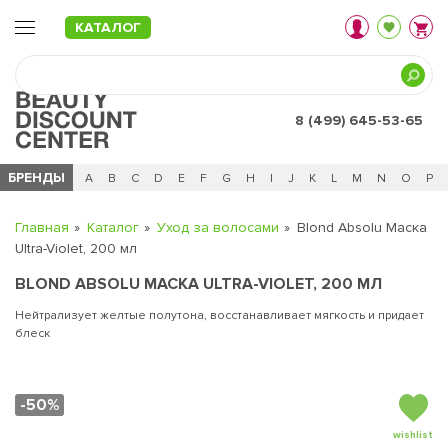
КАТАЛОГ
8 (499) 645-53-65
БРЕНДЫ
Ц
Ч
0 - 9
A
B
C
D
E
F
G
H
I
J
K
L
M
N
O
P
Главная
Каталог
Уход за волосами
Blond Absolu Маска
Ultra-Violet, 200 мл
BLOND ABSOLU МАСКА ULTRA-VIOLET, 200 МЛ
Нейтрализует желтые полутона, восстанавливает мягкость и придает
блеск
-50%
wishlist