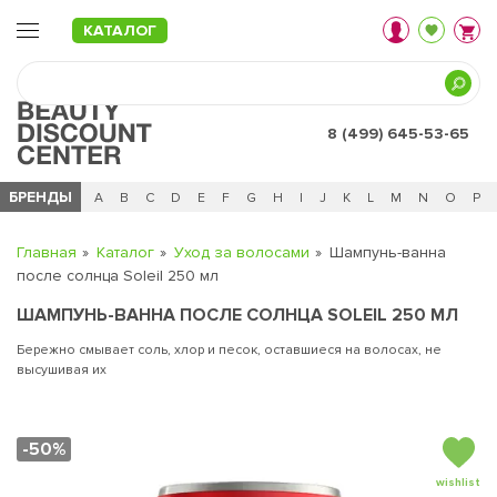
КАТАЛОГ
8 (499) 645-53-65
БРЕНДЫ
Ц
Ч
0 - 9
A
B
C
D
E
F
G
H
I
J
K
L
M
N
O
P
Главная
Каталог
Уход за волосами
Шампунь-ванна
после солнца Soleil 250 мл
ШАМПУНЬ-ВАННА ПОСЛЕ СОЛНЦА SOLEIL 250 МЛ
Бережно смывает соль, хлор и песок, оставшиеся на волосах, не
высушивая их
-50%
wishlist