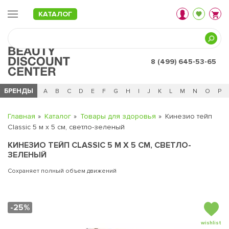
КАТАЛОГ
8 (499) 645-53-65
БРЕНДЫ
Ц
Ч
0 - 9
A
B
C
D
E
F
G
H
I
J
K
L
M
N
O
P
Главная
Каталог
Товары для здоровья
Кинезио тейп
Classic 5 м х 5 см, светло-зеленый
КИНЕЗИО ТЕЙП CLASSIC 5 М Х 5 СМ, СВЕТЛО-
ЗЕЛЕНЫЙ
Сохраняет полный объем движений
-25%
wishlist