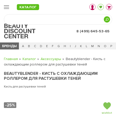
КАТАЛОГ
8 (499) 645-53-65
БРЕНДЫ
Ц
Ч
0 - 9
A
B
C
D
E
F
G
H
I
J
K
L
M
N
O
P
Главная
Каталог
Аксессуары
Beautyblender - Кисть с
охлаждающим роллером для растушевки теней
BEAUTYBLENDER - КИСТЬ С ОХЛАЖДАЮЩИМ
РОЛЛЕРОМ ДЛЯ РАСТУШЕВКИ ТЕНЕЙ
Кисть для растушевки теней
-25%
wishlist