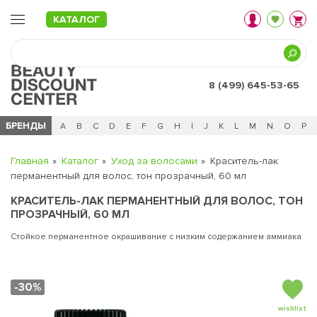
КАТАЛОГ
8 (499) 645-53-65
БРЕНДЫ
Ц
Ч
0 - 9
A
B
C
D
E
F
G
H
I
J
K
L
M
N
O
P
Главная
Каталог
Уход за волосами
Краситель-лак
перманентный для волос, тон прозрачный, 60 мл
КРАСИТЕЛЬ-ЛАК ПЕРМАНЕНТНЫЙ ДЛЯ ВОЛОС, ТОН
ПРОЗРАЧНЫЙ, 60 МЛ
Стойкое перманентное окрашивание с низким содержанием аммиака
-30%
wishlist