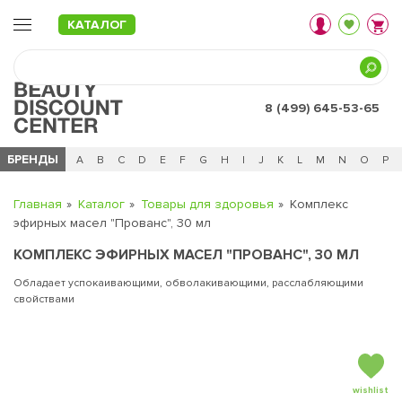
КАТАЛОГ
8 (499) 645-53-65
БРЕНДЫ
Ц
Ч
0 - 9
A
B
C
D
E
F
G
H
I
J
K
L
M
N
O
P
Главная
Каталог
Товары для здоровья
Комплекс
эфирных масел "Прованс", 30 мл
КОМПЛЕКС ЭФИРНЫХ МАСЕЛ "ПРОВАНС", 30 МЛ
Обладает успокаивающими, обволакивающими, расслабляющими
свойствами
wishlist