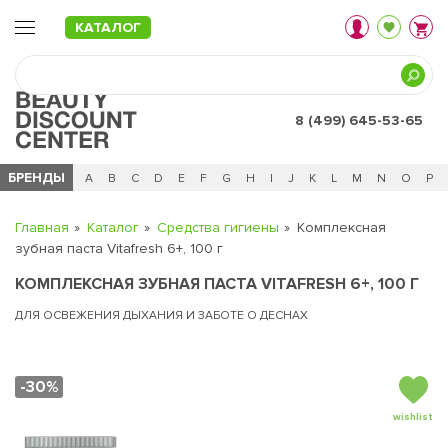
КАТАЛОГ
8 (499) 645-53-65
БРЕНДЫ
Ц
Ч
0 - 9
A
B
C
D
E
F
G
H
I
J
K
L
M
N
O
P
Главная
Каталог
Средства гигиены
Комплексная
зубная паста Vitafresh 6+, 100 г
КОМПЛЕКСНАЯ ЗУБНАЯ ПАСТА VITAFRESH 6+, 100 Г
ДЛЯ ОСВЕЖЕНИЯ ДЫХАНИЯ И ЗАБОТЕ О ДЕСНАХ
-30%
wishlist