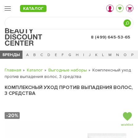
КАТАЛОГ
8 (499) 645-53-65
БРЕНДЫ
Ц
Ч
0 - 9
A
B
C
D
E
F
G
H
I
J
K
L
M
N
O
P
Главная
Каталог
Выгодные наборы
Комплексный уход
против выпадения волос, 3 средства
КОМПЛЕКСНЫЙ УХОД ПРОТИВ ВЫПАДЕНИЯ ВОЛОС,
3 СРЕДСТВА
-20%
wishlist