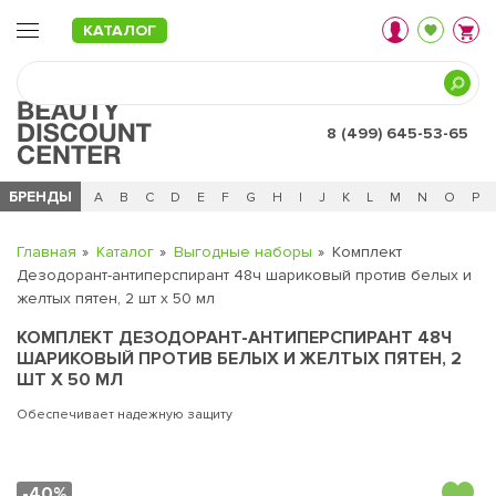
КАТАЛОГ
8 (499) 645-53-65
БРЕНДЫ
Ц
Ч
0 - 9
A
B
C
D
E
F
G
H
I
J
K
L
M
N
O
P
Главная
Каталог
Выгодные наборы
Комплект
Дезодорант-антиперспирант 48ч шариковый против белых и
желтых пятен, 2 шт х 50 мл
КОМПЛЕКТ ДЕЗОДОРАНТ-АНТИПЕРСПИРАНТ 48Ч
ШАРИКОВЫЙ ПРОТИВ БЕЛЫХ И ЖЕЛТЫХ ПЯТЕН, 2
ШТ Х 50 МЛ
Обеспечивает надежную защиту
-40%