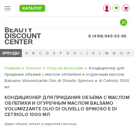
КАТАЛОГ
8 (499) 645-53-65
БРЕНДЫ
Ц
Ч
0 - 9
A
B
C
D
E
F
G
H
I
J
K
L
M
N
O
P
Главная
Каталог
Уход за волосами
Кондиционер для
придания объема с маслом облепихи и огуречным маслом
Balsamo Volumizzante Olio di Olivello Spinoso e di Cetriolo 1000
мл
КОНДИЦИОНЕР ДЛЯ ПРИДАНИЯ ОБЪЕМА С МАСЛОМ
ОБЛЕПИХИ И ОГУРЕЧНЫМ МАСЛОМ BALSAMO
VOLUMIZZANTE OLIO DI OLIVELLO SPINOSO E DI
CETRIOLO 1000 МЛ
Дарит объем, питает и укрепляет волосы