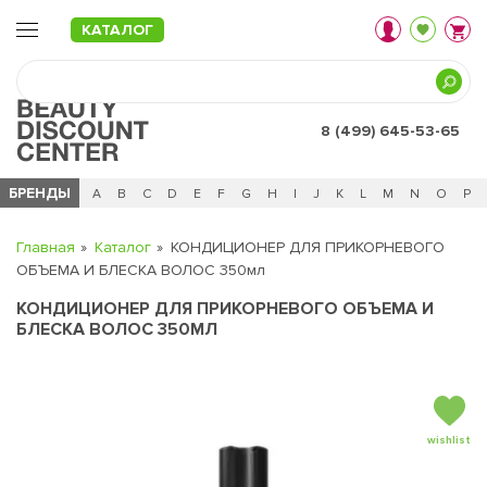
КАТАЛОГ
8 (499) 645-53-65
БРЕНДЫ
Ц
Ч
0 - 9
A
B
C
D
E
F
G
H
I
J
K
L
M
N
O
P
Главная
Каталог
КОНДИЦИОНЕР ДЛЯ ПРИКОРНЕВОГО
ОБЪЕМА И БЛЕСКА ВОЛОС 350мл
КОНДИЦИОНЕР ДЛЯ ПРИКОРНЕВОГО ОБЪЕМА И
БЛЕСКА ВОЛОС 350МЛ
wishlist