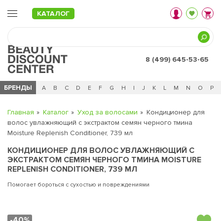
КАТАЛОГ
8 (499) 645-53-65
БРЕНДЫ
Ц
Ч
0 - 9
A
B
C
D
E
F
G
H
I
J
K
L
M
N
O
P
Главная
Каталог
Уход за волосами
Кондиционер для
волос увлажняющий с экстрактом семян черного тмина
Moisture Replenish Conditioner, 739 мл
КОНДИЦИОНЕР ДЛЯ ВОЛОС УВЛАЖНЯЮЩИЙ С
ЭКСТРАКТОМ СЕМЯН ЧЕРНОГО ТМИНА MOISTURE
REPLENISH CONDITIONER, 739 МЛ
Помогает бороться с сухостью и повреждениями
-40%