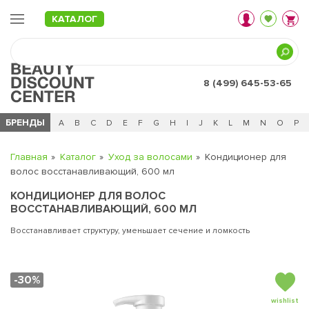
КАТАЛОГ
8 (499) 645-53-65
БРЕНДЫ
Ц
Ч
0 - 9
A
B
C
D
E
F
G
H
I
J
K
L
M
N
O
P
Главная
Каталог
Уход за волосами
Кондиционер для
волос восстанавливающий, 600 мл
КОНДИЦИОНЕР ДЛЯ ВОЛОС
ВОССТАНАВЛИВАЮЩИЙ, 600 МЛ
Восстанавливает структуру, уменьшает сечение и ломкость
-30%
wishlist