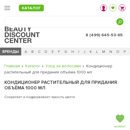
КАТАЛОГ
8 (499) 645-53-65
БРЕНДЫ
Ц
Ч
0 - 9
A
B
C
D
E
F
G
H
I
J
K
L
M
N
O
P
Главная
Каталог
Уход за волосами
Кондиционер
растительный для придания объёма 1000 мл
КОНДИЦИОНЕР РАСТИТЕЛЬНЫЙ ДЛЯ ПРИДАНИЯ
ОБЪЁМА 1000 МЛ
Сохраняет и поддерживает яркость цвета
wishlist