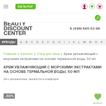
КАТАЛОГ
8 (499) 645-53-65
БРЕНДЫ
Ц
Ч
0 - 9
A
B
C
D
E
F
G
H
I
J
K
L
M
N
O
P
Главная
Каталог
Уход для лица
Крем увлажняющий с
морскими экстрактами на основе термальной воды, 50 мл
КРЕМ УВЛАЖНЯЮЩИЙ С МОРСКИМИ ЭКСТРАКТАМИ
НА ОСНОВЕ ТЕРМАЛЬНОЙ ВОДЫ, 50 МЛ
24-ч увлажнения, свежести и комфорта
-30%
wishlist