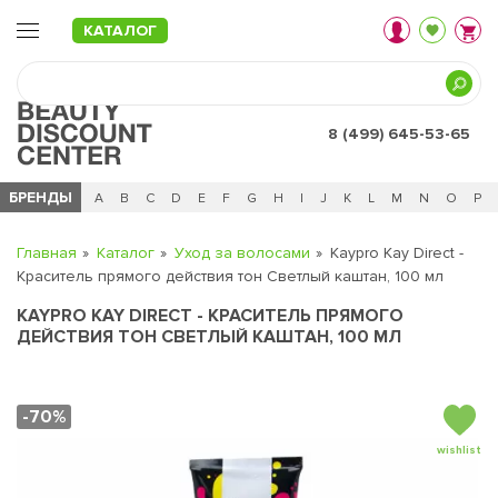
КАТАЛОГ
8 (499) 645-53-65
БРЕНДЫ
Ц
Ч
0 - 9
A
B
C
D
E
F
G
H
I
J
K
L
M
N
O
P
Главная
Каталог
Уход за волосами
Kaypro Kay Direct -
Краситель прямого действия тон Светлый каштан, 100 мл
KAYPRO KAY DIRECT - КРАСИТЕЛЬ ПРЯМОГО
ДЕЙСТВИЯ ТОН СВЕТЛЫЙ КАШТАН, 100 МЛ
-70%
wishlist