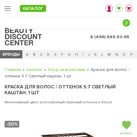
КАТАЛОГ
8 (499) 645-53-65
БРЕНДЫ
Ц
Ч
0 - 9
A
B
C
D
E
F
G
H
I
J
K
L
M
N
O
P
Главная
Каталог
Уход за волосами
Краска для волос /
оттенок 5.7 Светлый каштан, 1 шт
КРАСКА ДЛЯ ВОЛОС / ОТТЕНОК 5.7 СВЕТЛЫЙ
КАШТАН, 1 ШТ
Интенсивный цвет, естественный глубокий оттенок и блеск
-30%
wishlist