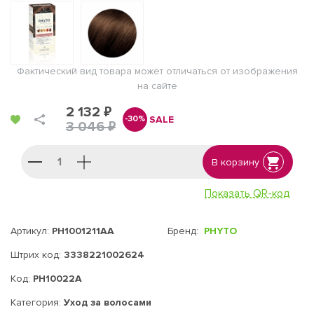
Фактический вид товара может отличаться от изображения
на сайте
2 132 ₽
SALE
-30%
3 046 ₽
В корзину
Показать QR-код
Артикул:
PH1001211AA
Бренд:
PHYTO
Штрих код:
3338221002624
Код:
PH10022A
Категория:
Уход за волосами