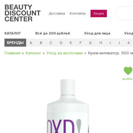
Доставка
Контакты
Акции
КАТАЛОГ
Всё до 200 рублей
Уход для лица
Уход
БРЕНДЫ
A
B
C
D
E
F
G
H
I
J
K
Главная
Каталог
Уход за волосами
Крем-активатор, 900 
wishlis