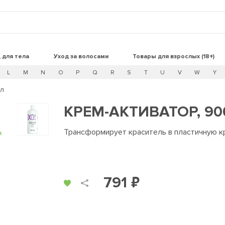
 для тела
Уход за волосами
Товары для взрослых (18+)
L
M
N
O
P
Q
R
S
T
U
V
W
Y
мл
КРЕМ-АКТИВАТОР, 90
Трансформирует краситель в пластичную 
t
791 ₽