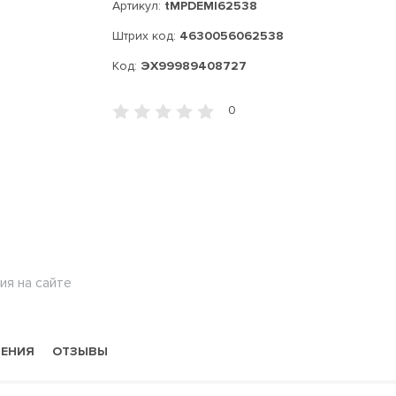
Артикул:
tMPDEMI62538
Штрих код:
4630056062538
Код:
ЭХ99989408727
0
ия на сайте
НЕНИЯ
ОТЗЫВЫ