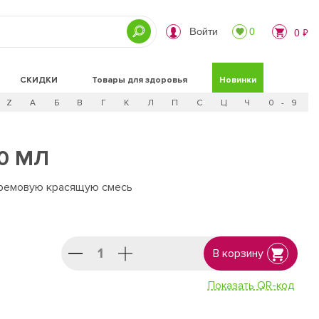
Войти
0
0 ₽
СКИДКИ
Товары для здоровья
Новинки
Z
А
Б
В
Г
К
Л
П
С
Ц
Ч
0 - 9
0 МЛ
кремовую красящую смесь
В корзину
Показать QR-код