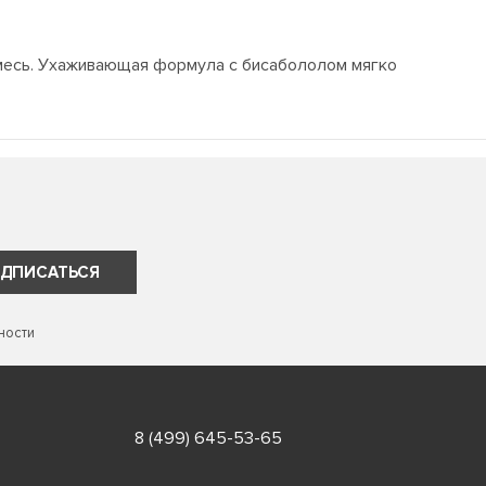
месь. Ухаживающая формула с бисабололом мягко
ДПИСАТЬСЯ
ности
8 (499) 645-53-65