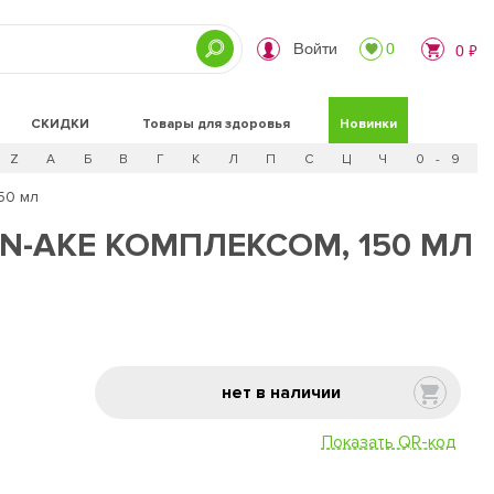
Войти
0
0 ₽
СКИДКИ
Товары для здоровья
Новинки
Z
А
Б
В
Г
К
Л
П
С
Ц
Ч
0 - 9
50 мл
YN-AKE КОМПЛЕКСОМ, 150 МЛ
нет в наличии
Показать QR-код