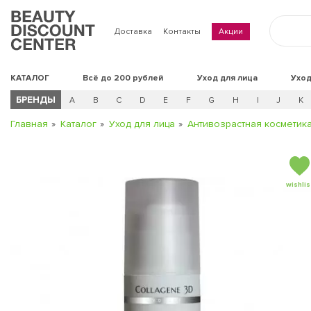
Доставка
Контакты
Акции
КАТАЛОГ
Всё до 200 рублей
Уход для лица
Уход
БРЕНДЫ
A
B
C
D
E
F
G
H
I
J
K
Главная
Каталог
Уход для лица
Антивозрастная косметик
wishlis