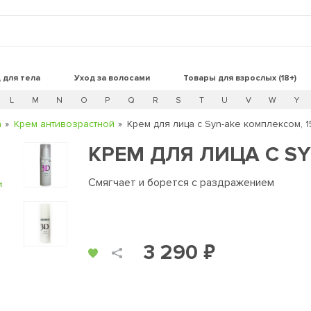
 для тела
Уход за волосами
Товары для взрослых (18+)
L
M
N
O
P
Q
R
S
T
U
V
W
Y
а
Крем антивозрастной
Крем для лица с Syn-ake комплексом, 1
КРЕМ ДЛЯ ЛИЦА С S
Смягчает и борется с раздражением
t
3 290 ₽