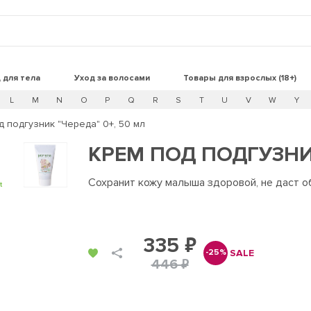
 для тела
Уход за волосами
Товары для взрослых (18+)
L
M
N
O
P
Q
R
S
T
U
V
W
Y
д подгузник "Череда" 0+, 50 мл
КРЕМ ПОД ПОДГУЗНИК
Сохранит кожу малыша здоровой, не даст 
t
335 ₽
SALE
-25%
446 ₽