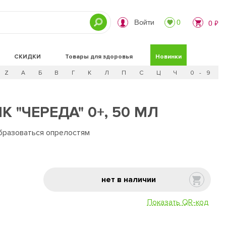
Войти
0
0 ₽
СКИДКИ
Товары для здоровья
Новинки
Z
А
Б
В
Г
К
Л
П
С
Ц
Ч
0 - 9
 "ЧЕРЕДА" 0+, 50 МЛ
образоваться опрелостям
нет в наличии
Показать QR-код