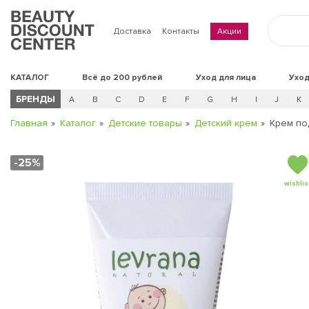
Доставка
Контакты
Акции
КАТАЛОГ
Всё до 200 рублей
Уход для лица
Уход
БРЕНДЫ
A
B
C
D
E
F
G
H
I
J
K
Главная
Каталог
Детские товары
Детский крем
Крем по
-25%
wishlis