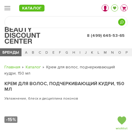
КАТАЛОГ
8 (499) 645-53-65
БРЕНДЫ
Ц
Ч
0 - 9
A
B
C
D
E
F
G
H
I
J
K
L
M
N
O
P
Главная
Каталог
Крем для волос, подчеркивающий
кудри, 150 мл
КРЕМ ДЛЯ ВОЛОС, ПОДЧЕРКИВАЮЩИЙ КУДРИ, 150
МЛ
Увлажнение, блеск и дисциплина локонов
-15%
wishlist