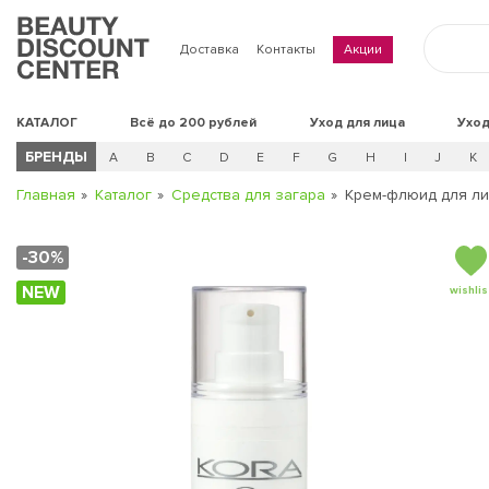
Доставка
Контакты
Акции
КАТАЛОГ
Всё до 200 рублей
Уход для лица
Уход
БРЕНДЫ
A
B
C
D
E
F
G
H
I
J
K
Главная
Каталог
Средства для загара
Крем-флюид для лиц
-30%
NEW
wishlis