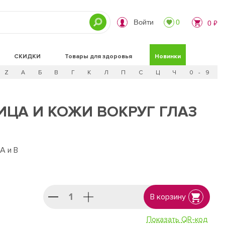
Войти
0
0 ₽
СКИДКИ
Товары для здоровья
Новинки
Z
А
Б
В
Г
К
Л
П
С
Ц
Ч
0 - 9
ЦА И КОЖИ ВОКРУГ ГЛАЗ
А и В
В корзину
Показать QR-код