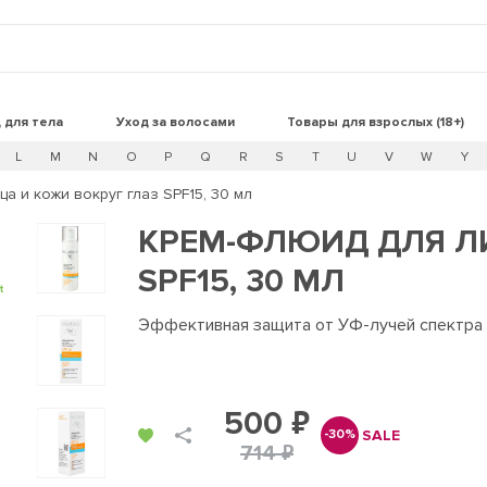
 для тела
Уход за волосами
Товары для взрослых (18+)
L
M
N
O
P
Q
R
S
T
U
V
W
Y
а и кожи вокруг глаз SPF15, 30 мл
КРЕМ-ФЛЮИД ДЛЯ ЛИ
SPF15, 30 МЛ
t
Эффективная защита от УФ-лучей спектра 
500 ₽
SALE
-30%
714 ₽