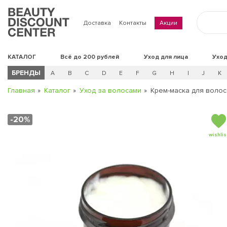
Доставка
Контакты
Акции
КАТАЛОГ
Всё до 200 рублей
Уход для лица
Уход
БРЕНДЫ
A
B
C
D
E
F
G
H
I
J
K
Главная
Каталог
Уход за волосами
Крем-маска для волос
-20%
wishlis