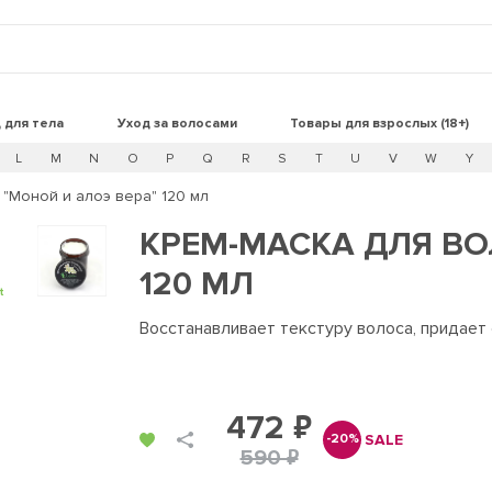
 для тела
Уход за волосами
Товары для взрослых (18+)
L
M
N
O
P
Q
R
S
T
U
V
W
Y
 "Моной и алоэ вера" 120 мл
КРЕМ-МАСКА ДЛЯ ВО
120 МЛ
t
Восстанавливает текстуру волоса, придает
472 ₽
SALE
-20%
590 ₽