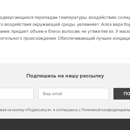
 подвергающихся перепадам температуры, воздействию солнца
го воздействия окружающей среды, увлажняет. Алоэ вера бо
ания, придает объем и блеск волосам, не утяжеляя их. У мас
тительного происхождения. Обеспечивающий лучшее кондицио
Подпишись на нашу рассылку
ПО
мая на кнопку «Подписаться», я соглашаюсь с
Политикой конфиденциаль