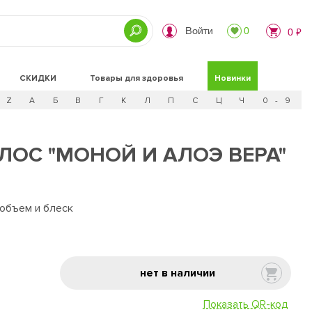
Войти
0
0 ₽
СКИДКИ
Товары для здоровья
Новинки
Z
А
Б
В
Г
К
Л
П
С
Ц
Ч
0 - 9
ЛОС "МОНОЙ И АЛОЭ ВЕРА"
 объем и блеск
нет в наличии
Показать QR-код