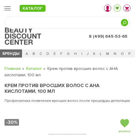
КАТАЛОГ
8 (499) 645-53-65
БРЕНДЫ
Ц
Ч
0 - 9
A
B
C
D
E
F
G
H
I
J
K
L
M
N
O
P
Главная
Каталог
Крем против вросших волос с АНА
кислотами, 100 мл
КРЕМ ПРОТИВ ВРОСШИХ ВОЛОС С АНА
КИСЛОТАМИ, 100 МЛ
Профилактика появления вросших волос после процедуры депиляции
-30%
wishlist