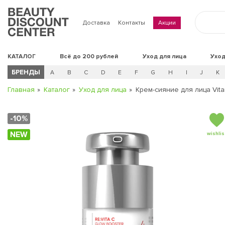
Доставка
Контакты
Акции
КАТАЛОГ
Всё до 200 рублей
Уход для лица
Уход
БРЕНДЫ
A
B
C
D
E
F
G
H
I
J
K
Главная
Каталог
Уход для лица
Крем-сияние для лица Vita
-10%
NEW
wishlis