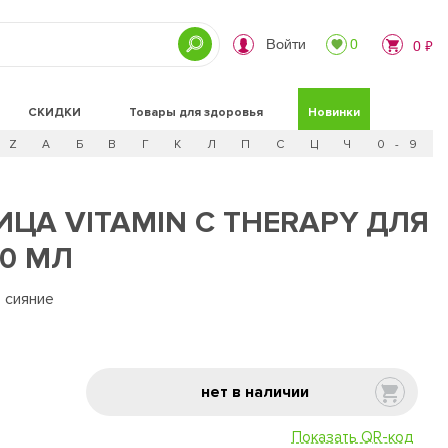
Войти
0
0 ₽
СКИДКИ
Товары для здоровья
Новинки
Z
А
Б
В
Г
К
Л
П
С
Ц
Ч
0 - 9
ИЦА VITAMIN C THERAPY ДЛЯ
30 МЛ
 сияние
нет в наличии
Показать QR-код