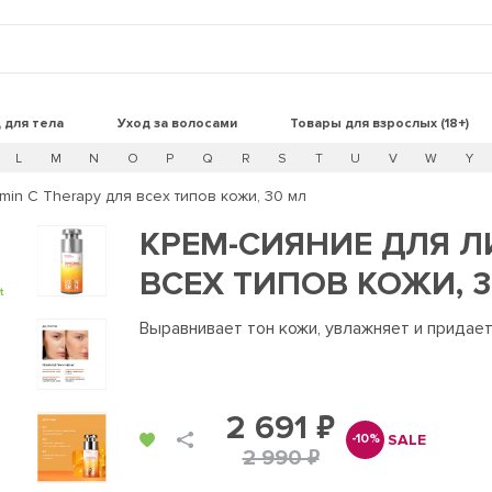
 для тела
Уход за волосами
Товары для взрослых (18+)
L
M
N
O
P
Q
R
S
T
U
V
W
Y
min C Therapy для всех типов кожи, 30 мл
КРЕМ-СИЯНИЕ ДЛЯ Л
ВСЕХ ТИПОВ КОЖИ, 
t
Выравнивает тон кожи, увлажняет и придает
2 691 ₽
SALE
-10%
2 990 ₽