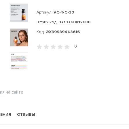
Артикул:
VC-T-C-30
Штрих код:
3713760812680
Код:
ЭХ99989443616
0
ия на сайте
НЕНИЯ
ОТЗЫВЫ