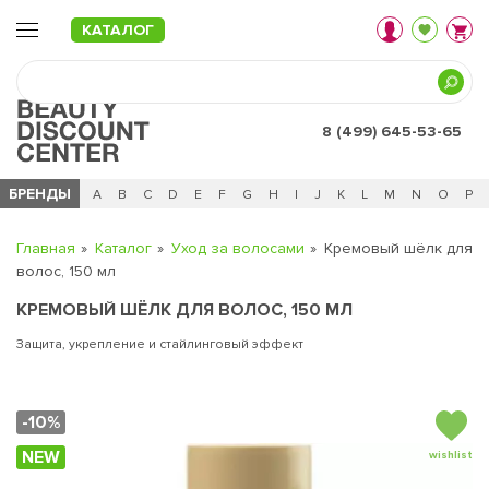
КАТАЛОГ
8 (499) 645-53-65
БРЕНДЫ
Ц
Ч
0 - 9
A
B
C
D
E
F
G
H
I
J
K
L
M
N
O
P
Главная
Каталог
Уход за волосами
Кремовый шёлк для
волос, 150 мл
КРЕМОВЫЙ ШЁЛК ДЛЯ ВОЛОС, 150 МЛ
Защита, укрепление и стайлинговый эффект
-10%
NEW
wishlist