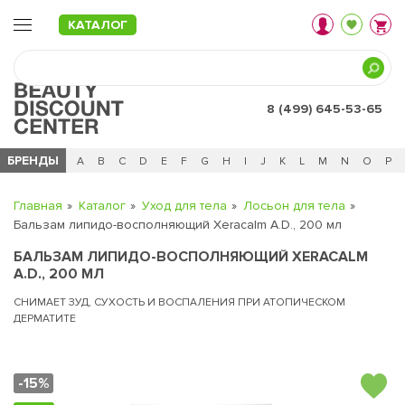
КАТАЛОГ
8 (499) 645-53-65
БРЕНДЫ
Ц
Ч
0 - 9
A
B
C
D
E
F
G
H
I
J
K
L
M
N
O
P
Главная
Каталог
Уход для тела
Лосьон для тела
Бальзам липидо-восполняющий Xeracalm A.D., 200 мл
БАЛЬЗАМ ЛИПИДО-ВОСПОЛНЯЮЩИЙ XERACALM
A.D., 200 МЛ
СНИМАЕТ ЗУД, СУХОСТЬ И ВОСПАЛЕНИЯ ПРИ АТОПИЧЕСКОМ
ДЕРМАТИТЕ
-15%