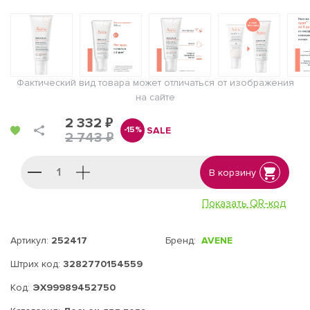
Фактический вид товара может отличаться от изображения
на сайте
2 332 ₽
SALE
-15%
2 743 ₽
В корзину
Показать QR-код
Артикул:
252417
Бренд:
AVENE
Штрих код:
3282770154559
Код:
ЭХ99989452750