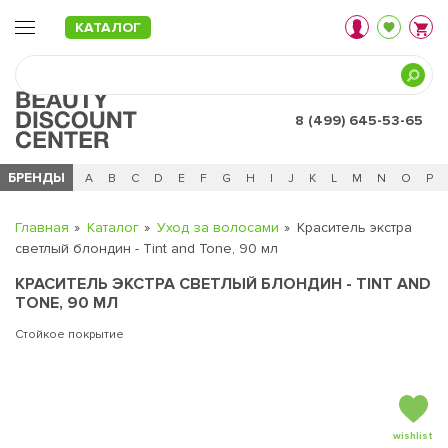
КАТАЛОГ
8 (499) 645-53-65
БРЕНДЫ
Ц
Ч
0 - 9
A
B
C
D
E
F
G
H
I
J
K
L
M
N
O
P
Главная
Каталог
Уход за волосами
Краситель экстра
светлый блондин - Tint and Tone, 90 мл
КРАСИТЕЛЬ ЭКСТРА СВЕТЛЫЙ БЛОНДИН - TINT AND
TONE, 90 МЛ
Стойкое покрытие
wishlist