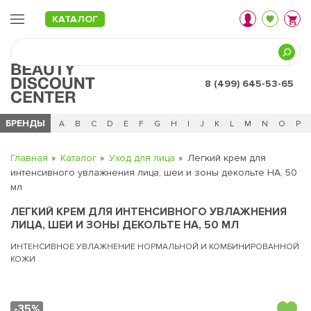
КАТАЛОГ
8 (499) 645-53-65
БРЕНДЫ
Ц
Ч
0 - 9
A
B
C
D
E
F
G
H
I
J
K
L
M
N
O
P
Главная
Каталог
Уход для лица
Легкий крем для
интенсивного увлажнения лица, шеи и зоны декольте HA, 50
мл
ЛЕГКИЙ КРЕМ ДЛЯ ИНТЕНСИВНОГО УВЛАЖНЕНИЯ
ЛИЦА, ШЕИ И ЗОНЫ ДЕКОЛЬТЕ HA, 50 МЛ
ИНТЕНСИВНОЕ УВЛАЖНЕНИЕ НОРМАЛЬНОЙ И КОМБИНИРОВАННОЙ
КОЖИ
-35%