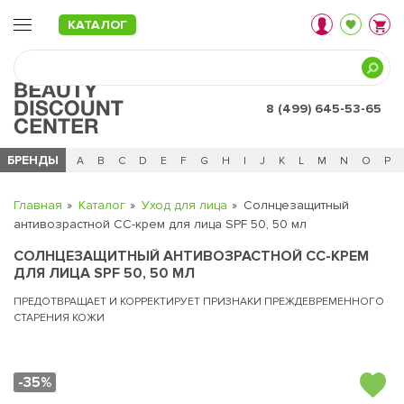
КАТАЛОГ
8 (499) 645-53-65
БРЕНДЫ
Ц
Ч
0 - 9
A
B
C
D
E
F
G
H
I
J
K
L
M
N
O
P
Главная
Каталог
Уход для лица
Солнцезащитный
антивозрастной СС-крем для лица SPF 50, 50 мл
СОЛНЦЕЗАЩИТНЫЙ АНТИВОЗРАСТНОЙ СС-КРЕМ
ДЛЯ ЛИЦА SPF 50, 50 МЛ
ПРЕДОТВРАЩАЕТ И КОРРЕКТИРУЕТ ПРИЗНАКИ ПРЕЖДЕВРЕМЕННОГО
СТАРЕНИЯ КОЖИ
-35%