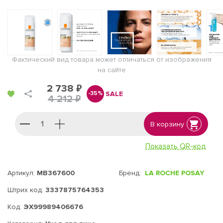
Фактический вид товара может отличаться от изображения
на сайте
2 738 ₽
SALE
-35%
4 212 ₽
В корзину
Показать QR-код
Артикул:
MB367600
Бренд:
LA ROCHE POSAY
Штрих код:
3337875764353
Код:
ЭХ99989406676