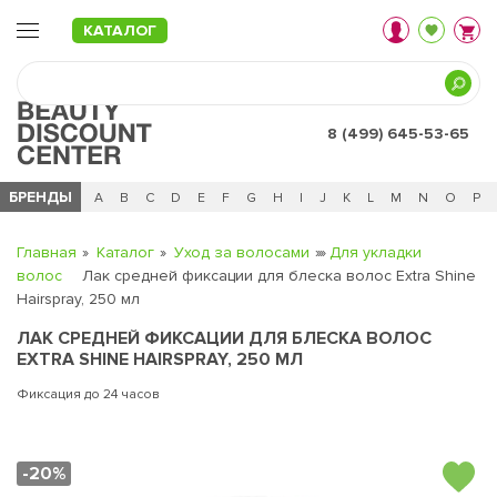
КАТАЛОГ
8 (499) 645-53-65
БРЕНДЫ
Ц
Ч
0 - 9
A
B
C
D
E
F
G
H
I
J
K
L
M
N
O
P
Главная
Каталог
Уход за волосами
Для укладки
волос
Лак средней фиксации для блеска волос Extra Shine
Hairspray, 250 мл
ЛАК СРЕДНЕЙ ФИКСАЦИИ ДЛЯ БЛЕСКА ВОЛОС
EXTRA SHINE HAIRSPRAY, 250 МЛ
Фиксация до 24 часов
-20%