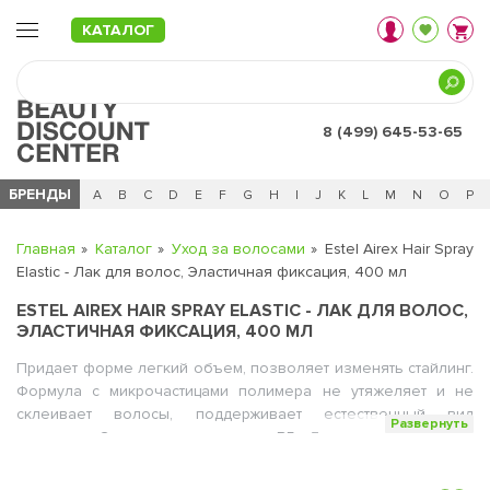
КАТАЛОГ
8 (499) 645-53-65
БРЕНДЫ
Ц
Ч
0 - 9
A
B
C
D
E
F
G
H
I
J
K
L
M
N
O
P
Главная
Каталог
Уход за волосами
Estel Airex Hair Spray
Elastic - Лак для волос, Эластичная фиксация, 400 мл
ESTEL AIREX HAIR SPRAY ELASTIC - ЛАК ДЛЯ ВОЛОС,
ЭЛАСТИЧНАЯ ФИКСАЦИЯ, 400 МЛ
Придает форме легкий объем, позволяет изменять стайлинг.
Формула с микрочастицами полимера не утяжеляет и не
склеивает волосы, поддерживает естественный вид
Развернуть
прически. Содержит провитамин В5. Легко удаляется при
расчесывании.
Способ применения:
для придания прическе законченного