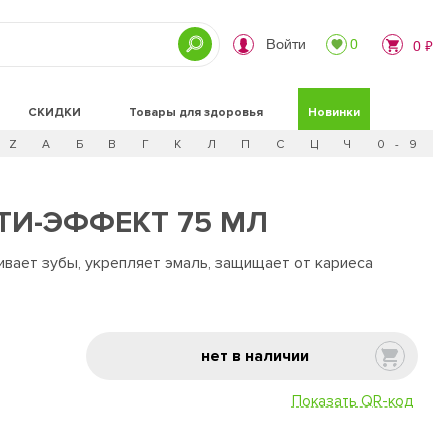
Войти
0
0 ₽
СКИДКИ
Товары для здоровья
Новинки
Z
А
Б
В
Г
К
Л
П
С
Ц
Ч
0 - 9
ТИ-ЭФФЕКТ 75 МЛ
ивает зубы, укрепляет эмаль, защищает от кариеса
нет в наличии
Показать QR-код