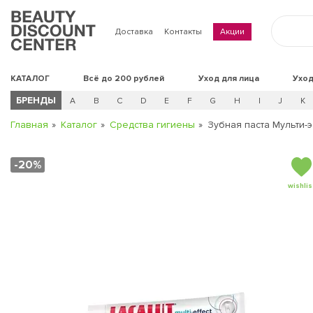
Доставка
Контакты
Акции
КАТАЛОГ
Всё до 200 рублей
Уход для лица
Уход
БРЕНДЫ
A
B
C
D
E
F
G
H
I
J
K
Главная
Каталог
Средства гигиены
Зубная паста Мульти-
-20%
wishlis