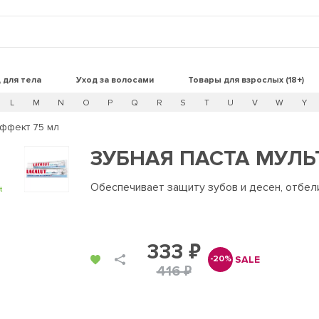
 для тела
Уход за волосами
Товары для взрослых (18+)
L
M
N
O
P
Q
R
S
T
U
V
W
Y
эффект 75 мл
ЗУБНАЯ ПАСТА МУЛЬ
Обеспечивает защиту зубов и десен, отбел
t
333 ₽
SALE
-20%
416 ₽