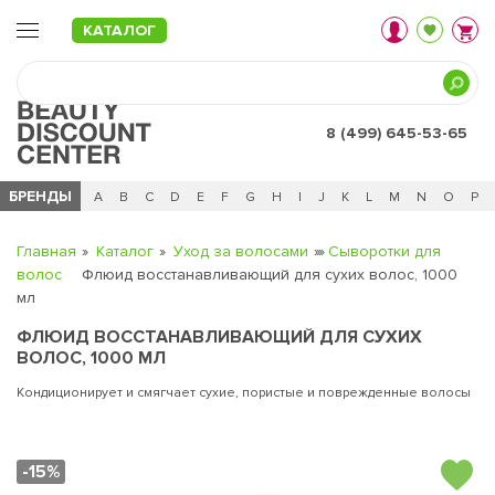
КАТАЛОГ
8 (499) 645-53-65
БРЕНДЫ
Ц
Ч
0 - 9
A
B
C
D
E
F
G
H
I
J
K
L
M
N
O
P
Главная
Каталог
Уход за волосами
Сыворотки для
волос
Флюид восстанавливающий для сухих волос, 1000
мл
ФЛЮИД ВОССТАНАВЛИВАЮЩИЙ ДЛЯ СУХИХ
ВОЛОС, 1000 МЛ
Кондиционирует и смягчает сухие, пористые и поврежденные волосы
-15%