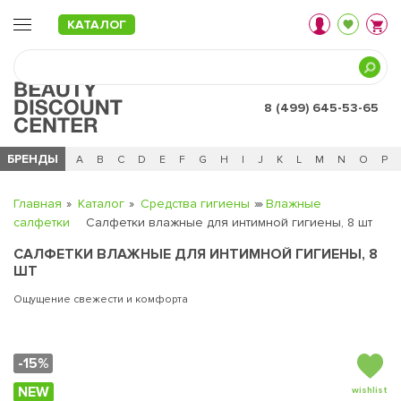
КАТАЛОГ
8 (499) 645-53-65
БРЕНДЫ
Ц
Ч
0 - 9
A
B
C
D
E
F
G
H
I
J
K
L
M
N
O
P
Главная
Каталог
Средства гигиены
Влажные
салфетки
Салфетки влажные для интимной гигиены, 8 шт
САЛФЕТКИ ВЛАЖНЫЕ ДЛЯ ИНТИМНОЙ ГИГИЕНЫ, 8
ШТ
Ощущение свежести и комфорта
-15%
NEW
wishlist