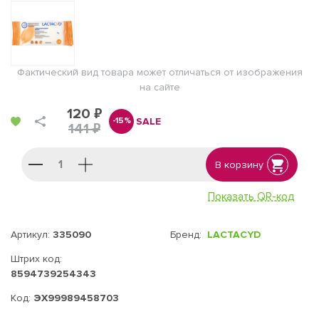
Фактический вид товара может отличаться от изображения
на сайте
120 ₽
SALE
-15%
141 ₽
В корзину
Показать QR-код
Артикул:
335090
Бренд:
LACTACYD
Штрих код:
8594739254343
Код:
ЭХ99989458703