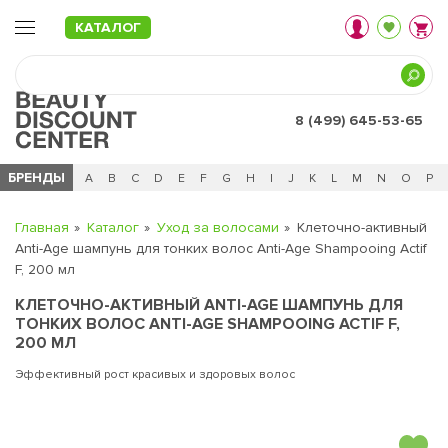
КАТАЛОГ
8 (499) 645-53-65
БРЕНДЫ
Ц
Ч
0 - 9
A
B
C
D
E
F
G
H
I
J
K
L
M
N
O
P
Главная
Каталог
Уход за волосами
Клеточно-активный
Anti-Age шампунь для тонких волос Anti-Age Shampooing Actif
F, 200 мл
КЛЕТОЧНО-АКТИВНЫЙ ANTI-AGE ШАМПУНЬ ДЛЯ
ТОНКИХ ВОЛОС ANTI-AGE SHAMPOOING ACTIF F,
200 МЛ
Эффективный рост красивых и здоровых волос