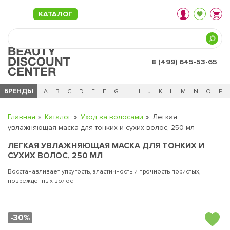
КАТАЛОГ
8 (499) 645-53-65
БРЕНДЫ
Ц
Ч
0 - 9
A
B
C
D
E
F
G
H
I
J
K
L
M
N
O
P
Главная
Каталог
Уход за волосами
Легкая
увлажняющая маска для тонких и сухих волос, 250 мл
ЛЕГКАЯ УВЛАЖНЯЮЩАЯ МАСКА ДЛЯ ТОНКИХ И
СУХИХ ВОЛОС, 250 МЛ
Восстанавливает упругость, эластичность и прочность пористых,
поврежденных волос
-30%