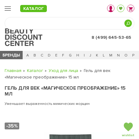
КАТАЛОГ
8 (499) 645-53-65
БРЕНДЫ
Ц
Ч
0 - 9
A
B
C
D
E
F
G
H
I
J
K
L
M
N
O
P
Главная
Каталог
Уход для лица
Гель для век
«Магическое преображение» 15 мл
ГЕЛЬ ДЛЯ ВЕК «МАГИЧЕСКОЕ ПРЕОБРАЖЕНИЕ» 15
МЛ
Уменьшает выраженность мимических морщин
-35%
wishlist