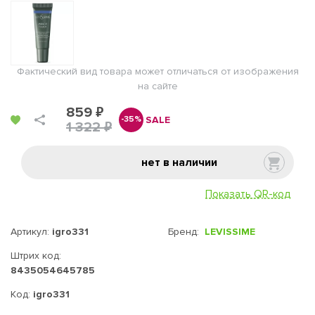
Фактический вид товара может отличаться от изображения
на сайте
859 ₽
SALE
-35%
1 322 ₽
нет в наличии
Показать QR-код
Артикул:
igro331
Бренд:
LEVISSIME
Штрих код:
8435054645785
Код:
igro331